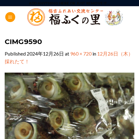
Skip
ADD ANYTHING HERE OR JUST REMOVE IT...
to
content
CIMG9590
Published
2024年12月26日
at
960 × 720
in
12月26日（木）
採れたて！