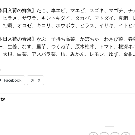
本日入荷の鮮魚】たこ、車エビ、マエビ、スズキ、マゴチ、チ
、ヒラメ、サワラ、キントキダイ、タカバ、マトダイ、真鯛、
、牡蠣、オコゼ、キコリ、ホウボウ、ヒラス、イサキ、イトヒキ
本日入荷の青果】かぶ、子持ち高菜、かぼちゃ、わさび菜、春
ー、生姜、なす、里芋、つくね芋、原木椎茸、トマト、根深ネ
、大根、白菜、アスパラ菜、柿、みかん、レモン、ゆず、金柑..
:
Facebook
X
ね: