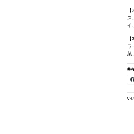
【
ス
イ
【
ワ
菜
共有
いい