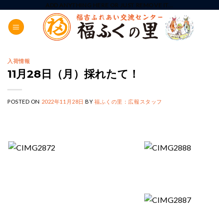
Skip
ADD ANYTHING HERE OR JUST REMOVE IT...
to
content
入荷情報
11月28日（月）採れたて！
POSTED ON
2022年11月28日
BY
福ふくの里：広報スタッフ