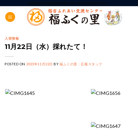
Skip
ADD ANYTHING HERE OR JUST REMOVE IT...
to
content
入荷情報
11月22日（水）採れたて！
POSTED ON
2023年11月22日
BY
福ふくの里：広報スタッフ