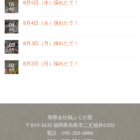
8月5日（水）採れたて！
05
8月
8月4日（火）採れたて！
04
8月
8月3日（月）採れたて！
03
8月
8月2日（日）採れたて！
02
8月
有限会社福ふくの里
〒819-1631 福岡県糸島市二丈福井6333
電話：092-326-6886