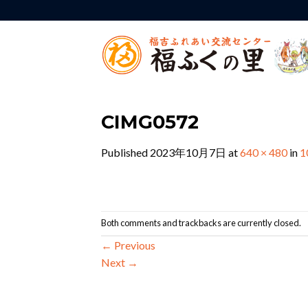
Skip
to
content
CIMG0572
Published
2023年10月7日
at
640 × 480
in
Both comments and trackbacks are currently closed.
←
Previous
Next
→