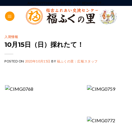
Skip
ADD ANYTHING HERE OR JUST REMOVE IT...
to
content
入荷情報
10月15日（日）採れたて！
POSTED ON
2023年10月15日
BY
福ふくの里：広報スタッフ